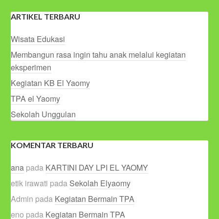
ARTIKEL TERBARU
Wisata Edukasi
Membangun rasa ingin tahu anak melalui kegiatan
eksperimen
Kegiatan KB El Yaomy
TPA el Yaomy
Sekolah Unggulan
KOMENTAR TERBARU
ana
pada
KARTINI DAY LPI EL YAOMY
etik irawati
pada
Sekolah Elyaomy
Admin
pada
Kegiatan Bermain TPA
eno
pada
Kegiatan Bermain TPA