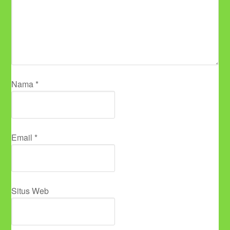
Nama
*
Email
*
Situs Web