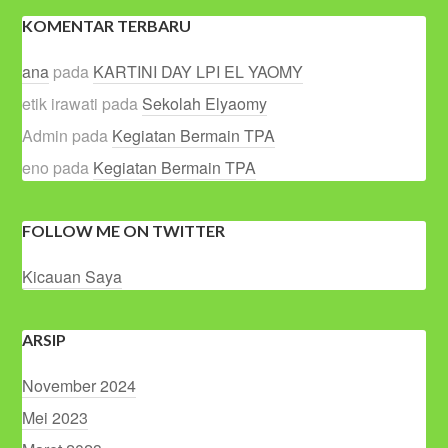
KOMENTAR TERBARU
ana
pada
KARTINI DAY LPI EL YAOMY
etik irawati
pada
Sekolah Elyaomy
Admin
pada
Kegiatan Bermain TPA
eno
pada
Kegiatan Bermain TPA
FOLLOW ME ON TWITTER
Kicauan Saya
ARSIP
November 2024
Mei 2023