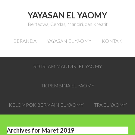
YAYASAN EL YAOMY
Bertaqwa, Cerdas, Mandiri, dan Kreatif
BERANDA
YAYASAN EL YAOMY
KONTAK
SD ISLAM MANDIRI EL YAOMY
TK PEMBINA EL YAOMY
KELOMPOK BERMAIN EL YAOMY
TPA EL YAOMY
Archives for Maret 2019