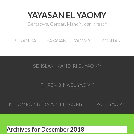
YAYASAN EL YAOMY
Bertaqwa, Cerdas, Mandiri, dan Kreatif
BERANDA
YAYASAN EL YAOMY
KONTAK
SD ISLAM MANDIRI EL YAOMY
TK PEMBINA EL YAOMY
KELOMPOK BERMAIN EL YAOMY
TPA EL YAOMY
Archives for Desember 2018