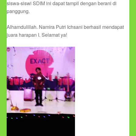
siswa-siswi SDIM ini dapat tampil dengan berani di
panggung.
Alhamdulillah. Namira Putri Ichsani berhasil mendapat
juara harapan I. Selamat ya!