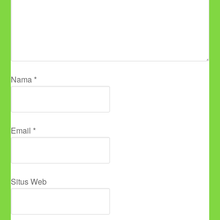
Nama
*
Email
*
Situs Web