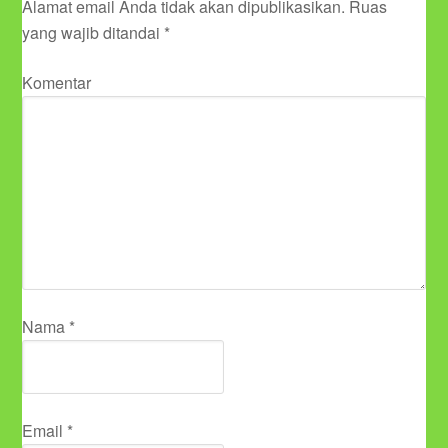
Alamat email Anda tidak akan dipublikasikan.
Ruas
yang wajib ditandai
*
Komentar
Nama
*
Email
*