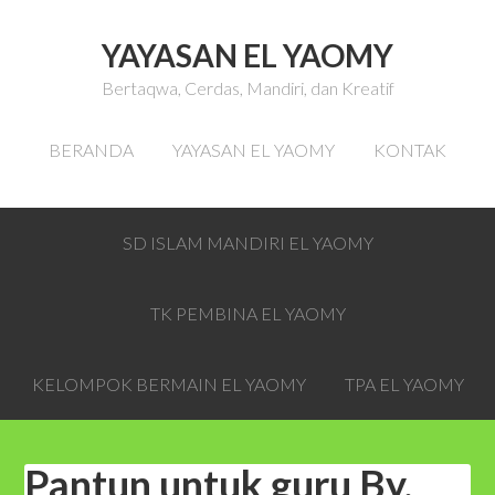
YAYASAN EL YAOMY
Bertaqwa, Cerdas, Mandiri, dan Kreatif
BERANDA
YAYASAN EL YAOMY
KONTAK
SD ISLAM MANDIRI EL YAOMY
TK PEMBINA EL YAOMY
KELOMPOK BERMAIN EL YAOMY
TPA EL YAOMY
Pantun untuk guru By.