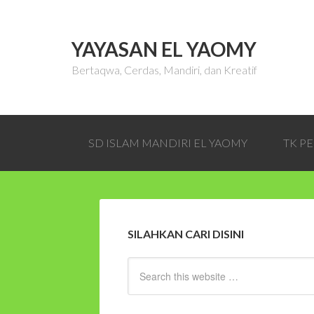
YAYASAN EL YAOMY
Bertaqwa, Cerdas, Mandiri, dan Kreatif
SD ISLAM MANDIRI EL YAOMY
TK P
SILAHKAN CARI DISINI