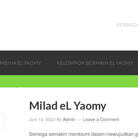
BERAND
EMBINA EL YAOMY
KELOMPOK BERMAIN EL YAOMY
Milad eL Yaomy
Juni 14, 2022
By
Admin
Leave a Comment
Semoga semakin membumi dalam mewujudkan gen