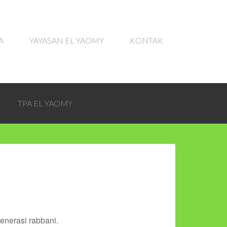
A
YAYASAN EL YAOMY
KONTAK
TPA EL YAOMY
erasi rabbani.