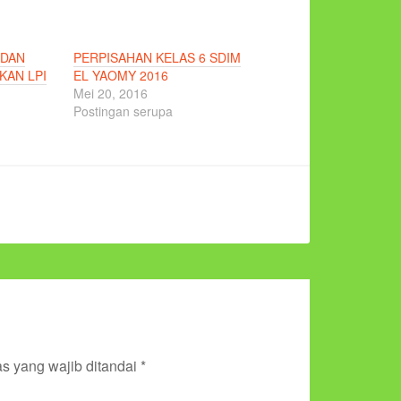
 DAN
PERPISAHAN KELAS 6 SDIM
KAN LPI
EL YAOMY 2016
Mei 20, 2016
Postingan serupa
s yang wajib ditandai
*