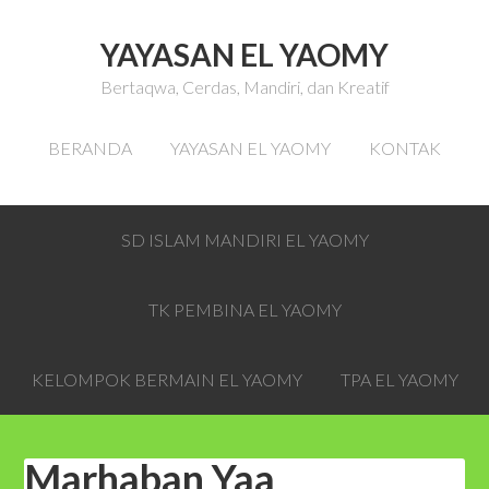
YAYASAN EL YAOMY
Bertaqwa, Cerdas, Mandiri, dan Kreatif
BERANDA
YAYASAN EL YAOMY
KONTAK
SD ISLAM MANDIRI EL YAOMY
TK PEMBINA EL YAOMY
KELOMPOK BERMAIN EL YAOMY
TPA EL YAOMY
Marhaban Yaa