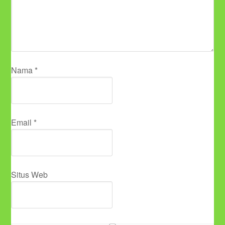
Nama
*
Email
*
Situs Web