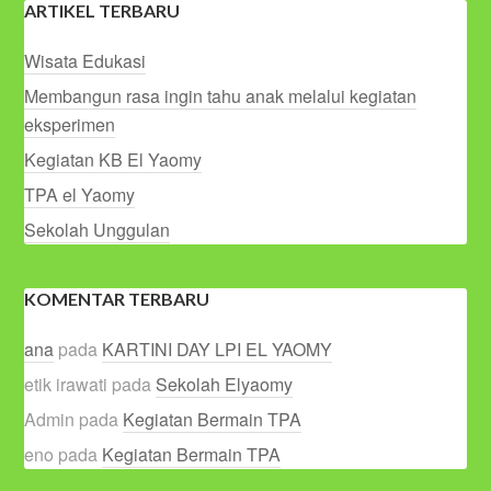
ARTIKEL TERBARU
Wisata Edukasi
Membangun rasa ingin tahu anak melalui kegiatan
eksperimen
Kegiatan KB El Yaomy
TPA el Yaomy
Sekolah Unggulan
KOMENTAR TERBARU
ana
pada
KARTINI DAY LPI EL YAOMY
etik irawati
pada
Sekolah Elyaomy
Admin
pada
Kegiatan Bermain TPA
eno
pada
Kegiatan Bermain TPA