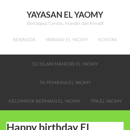
YAYASAN EL YAOMY
Bertaqwa, Cerdas, Mandiri, dan Kreatif
BERANDA
YAYASAN EL YAOMY
KONTAK
SD ISLAM MANDIRI EL YAOMY
TK PEMBINA EL YAOMY
KELOMPOK BERMAIN EL YAOMY
TPA EL YAOMY
Happy birthday EL