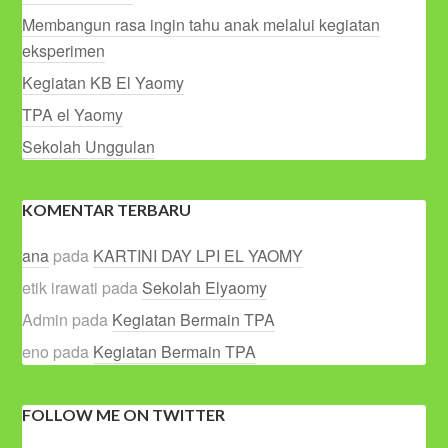
Membangun rasa ingin tahu anak melalui kegiatan
eksperimen
Kegiatan KB El Yaomy
TPA el Yaomy
Sekolah Unggulan
KOMENTAR TERBARU
ana
pada
KARTINI DAY LPI EL YAOMY
etik irawati
pada
Sekolah Elyaomy
Admin
pada
Kegiatan Bermain TPA
eno
pada
Kegiatan Bermain TPA
FOLLOW ME ON TWITTER