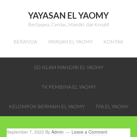
YAYASAN EL YAOMY
Bertaqwa, Cerdas, Mandiri, dan Kreatif
BERANDA
YAYASAN EL YAOMY
KONTAK
SD ISLAM MANDIRI EL YAOMY
TK PEMBINA EL YAOMY
KELOMPOK BERMAIN EL YAOMY
TPA EL YAOMY
September 7, 2022
By
Admin
Leave a Comment