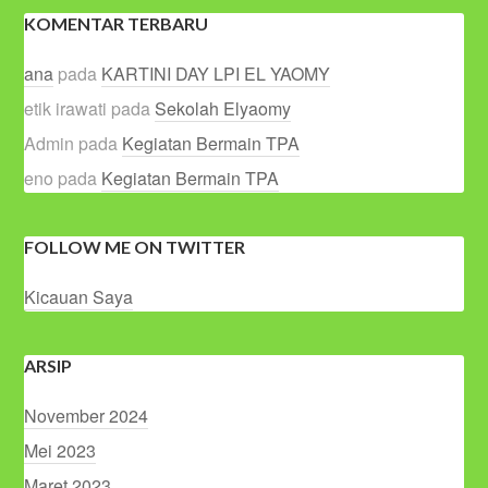
KOMENTAR TERBARU
ana
pada
KARTINI DAY LPI EL YAOMY
etik irawati
pada
Sekolah Elyaomy
Admin
pada
Kegiatan Bermain TPA
eno
pada
Kegiatan Bermain TPA
FOLLOW ME ON TWITTER
Kicauan Saya
ARSIP
November 2024
Mei 2023
Maret 2023