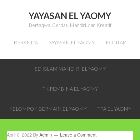
YAYASAN EL YAOMY
Bertaqwa, Cerdas, Mandiri, dan Kreatif
BERANDA
YAYASAN EL YAOMY
KONTAK
SD ISLAM MANDIRI EL YAOMY
TK PEMBINA EL YAOMY
KELOMPOK BERMAIN EL YAOMY
TPA EL YAOMY
April 6, 2022
By
Admin
Leave a Comment