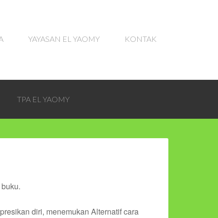
A
YAYASAN EL YAOMY
KONTAK
TPA EL YAOMY
 buku.
esikan diri, menemukan Alternatif cara