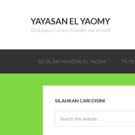
YAYASAN EL YAOMY
Bertaqwa, Cerdas, Mandiri, dan Kreatif
SD ISLAM MANDIRI EL YAOMY
TK P
SILAHKAN CARI DISINI