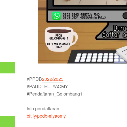
#PPDB
2022/2023
#PAUD_EL_YAOMY
#Pendaftaran_Gelombang1
Info pendaftaran
bit.ly/ppdb-elyaomy