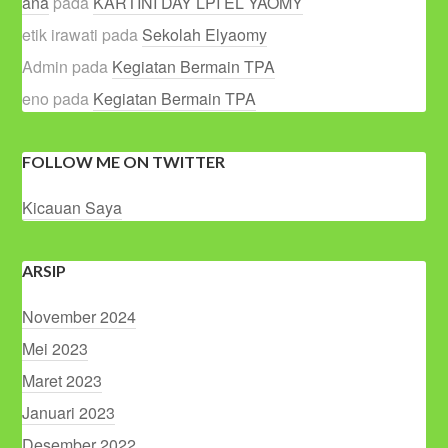
ana
pada
KARTINI DAY LPI EL YAOMY
etik irawati
pada
Sekolah Elyaomy
Admin
pada
Kegiatan Bermain TPA
eno
pada
Kegiatan Bermain TPA
FOLLOW ME ON TWITTER
Kicauan Saya
ARSIP
November 2024
Mei 2023
Maret 2023
Januari 2023
Desember 2022