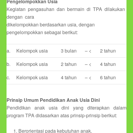
Pengelompokkan Usia
Kegiatan pengasuhan dan bermain di TPA dilakukan
dengan cara
dikelompokkan berdasarkan usia, dengan
pengelompokkan sebagai berikut:
a.
Kelompok usia
3 bulan
– <
2 tahun
b.
Kelompok usia
2 tahun
– <
4 tahun
c.
Kelompok usia
4 tahun
– <
6 tahun
Prinsip Umum Pendidikan Anak Usia Dini
Pendidikan anak usia dini yang diterapkan dalam
program TPA didasarkan atas prinsip-prinsip berikut:
Berorientasi pada kebutuhan anak.