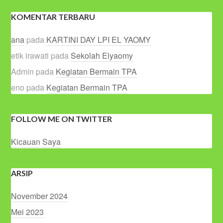
KOMENTAR TERBARU
ana
pada
KARTINI DAY LPI EL YAOMY
etik irawati
pada
Sekolah Elyaomy
Admin
pada
Kegiatan Bermain TPA
eno
pada
Kegiatan Bermain TPA
FOLLOW ME ON TWITTER
Kicauan Saya
ARSIP
November 2024
Mei 2023