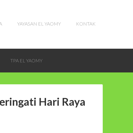
A
YAYASAN EL YAOMY
KONTAK
TPA EL YAOMY
ringati Hari Raya