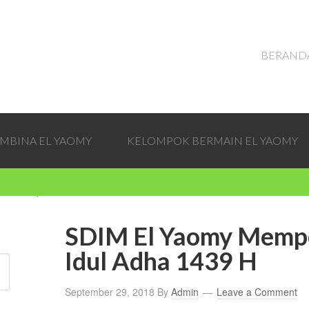
BERAND
EMBINA EL YAOMY
KELOMPOK BERMAIN EL YAOMY
SDIM El Yaomy Mempe
Idul Adha 1439 H
September 29, 2018
By
Admin
Leave a Comment