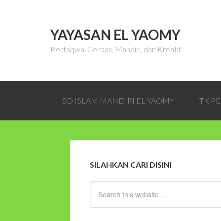
YAYASAN EL YAOMY
Bertaqwa, Cerdas, Mandiri, dan Kreatif
SD ISLAM MANDIRI EL YAOMY
TK P
SILAHKAN CARI DISINI