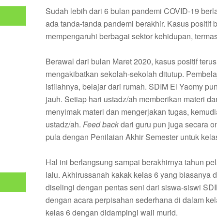
Sudah lebih dari 6 bulan pandemi COVID-19 berla
ada tanda-tanda pandemi berakhir. Kasus positif b
mempengaruhi berbagai sektor kehidupan, termas
Berawal dari bulan Maret 2020, kasus positif teru
mengakibatkan sekolah-sekolah ditutup. Pembelaja
istilahnya, belajar dari rumah. SDIM El Yaomy p
jauh. Setiap hari ustadz/ah memberikan materi d
menyimak materi dan mengerjakan tugas, kemudia
ustadz/ah.
Feed back
dari guru pun juga secara on
pula dengan Penilaian Akhir Semester untuk kelas
Hal ini berlangsung sampai berakhirnya tahun pe
lalu. Akhirussanah kakak kelas 6 yang biasanya di
diselingi dengan pentas seni dari siswa-siswi SD
dengan acara perpisahan sederhana di dalam kela
kelas 6 dengan didampingi wali murid.