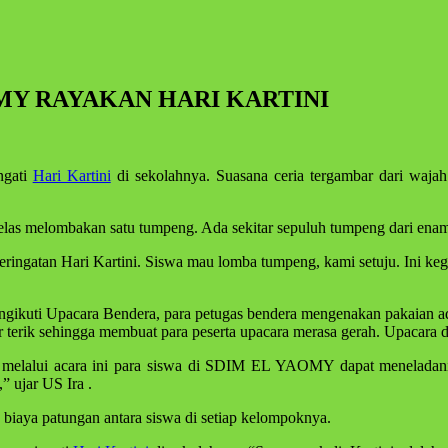
OMY RAYAKAN HARI KARTINI
gati
Hari Kartini
di sekolahnya. Suasana ceria tergambar dari wajah
kelas melombakan satu tumpeng. Ada sekitar sepuluh tumpeng dari enam k
peringatan Hari Kartini. Siswa mau lomba tumpeng, kami setuju. Ini 
engikuti Upacara Bendera, para petugas bendera mengenakan pakaian ad
r terik sehingga membuat para peserta upacara merasa gerah. Upacara d
elalui acara ini para siswa di SDIM EL YAOMY dapat meneladani so
 ujar US Ira .
 biaya patungan antara siswa di setiap kelompoknya.