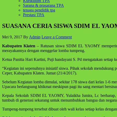
Kurikulum TPA
Sarana & prasarana TPA
tenaga pendidik tpa
Prestasi TPA
SUASANA CERIA SISWA SDIM EL YA
Mei 9, 2017
By
Admin
Leave a Comment
Kabupaten Klaten
– Ratusan siswa SDIM EL YAOMY memperin
merayakannya dengan menggelar lomba tumpeng.
Ketua Panitia Hari Kartini, Puji handayani S. Pd mengatakan setiap 
“Kegiatan ini sepenuhnya inisiatif siswa. Pihak sekolah mendukung 
Ceper, Kabupaten Klaten. Jumat (21/4/2017).
Sebelum Kegiatan lomba dimulai, sekitar 178 siswa dari kelas 1-6 m
Upacara berlangsung khikmat meskipun pagi itu sang mentari bersina
Kepala Sekolah SDIM EL YAOMY, Yulaikha Ismira, Lc berharap, m
tumbuh di generasi sekarang untuk menumbuhkan bangsa dan negara,”
Tumpeng-tumpeng tersebut dibuat oleh wali kelas setiap kelas dengan