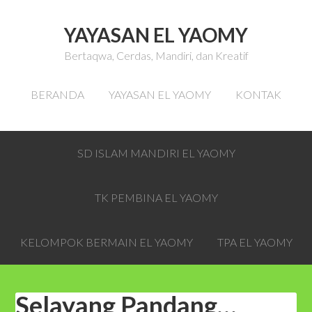
YAYASAN EL YAOMY
Bertaqwa, Cerdas, Mandiri, dan Kreatif
BERANDA
YAYASAN EL YAOMY
KONTAK
SD ISLAM MANDIRI EL YAOMY
TK PEMBINA EL YAOMY
KELOMPOK BERMAIN EL YAOMY
TPA EL YAOMY
Selayang Pandang…